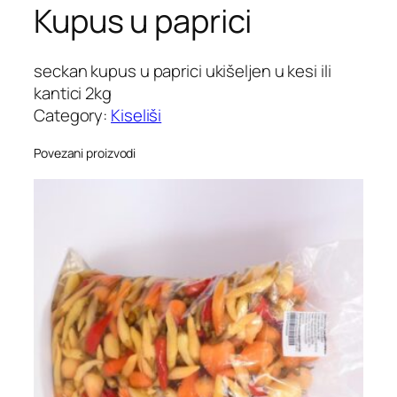
Kupus u paprici
seckan kupus u paprici ukišeljen u kesi ili
kantici 2kg
Category:
Kiseliši
Povezani proizvodi