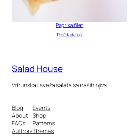
Paprika filet
Pročitajte još
Salad House
Vrhunska i sveža salata sa naših njiva
Blog
Events
About
Shop
FAQs
Patterns
Authors
Themes