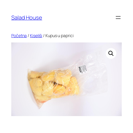
Skoči
na
Salad House
sadržaj
Početna
/
Kiseliši
/ Kupus u paprici