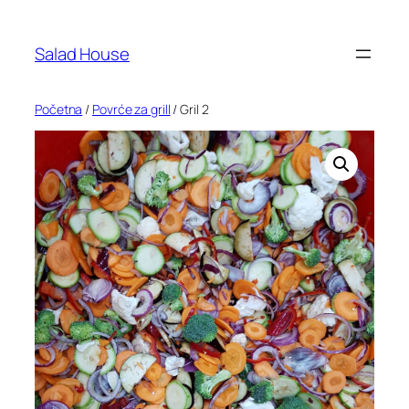
Skoči
na
Salad House
sadržaj
Početna
/
Povrće za grill
/ Gril 2